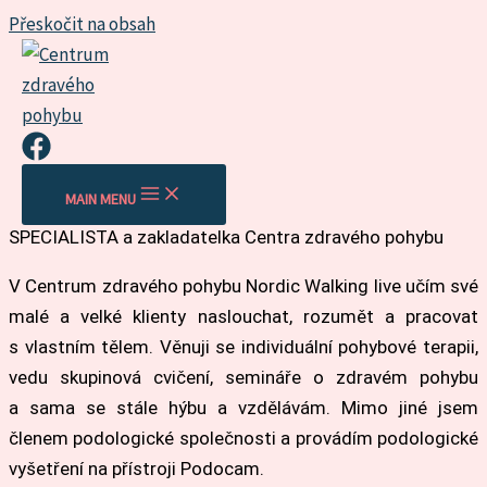
Přeskočit na obsah
Jaruška Klejnová (Morávková)
MAIN MENU
PhDr. Jaruška Klejnová (Morávková) – POHYBOVÝ
SPECIALISTA a zakladatelka Centra zdravého pohybu
V Centrum zdravého pohybu Nordic Walking live učím své
malé a velké klienty naslouchat, rozumět a pracovat
s vlastním tělem. Věnuji se individuální pohybové terapii,
vedu skupinová cvičení, semináře o zdravém pohybu
a sama se stále hýbu a vzdělávám. Mimo jiné jsem
členem podologické společnosti a provádím podologické
vyšetření na přístroji Podocam.